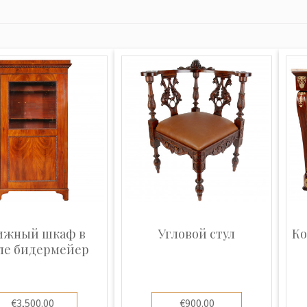
ижный шкаф в
Угловой стул
Ко
ле бидермейер
€3,500.00
€900.00