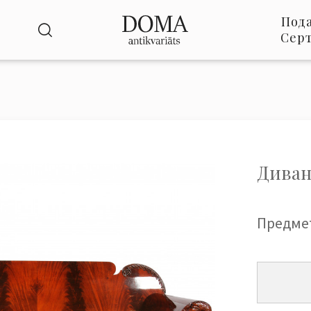
Под
Сер
Диван
Предме