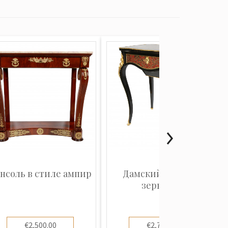
нсоль в стиле ампир
Дамский столик с
зеркалом
€2,500.00
€2,700.00