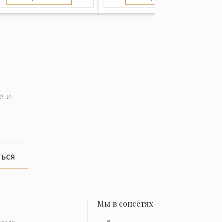
е и
ься