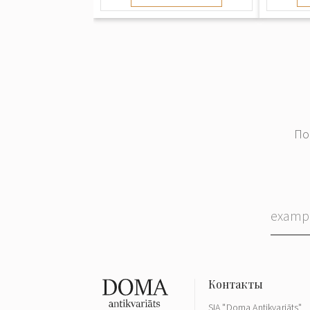
По
SIA "Doma Antikvariāts"