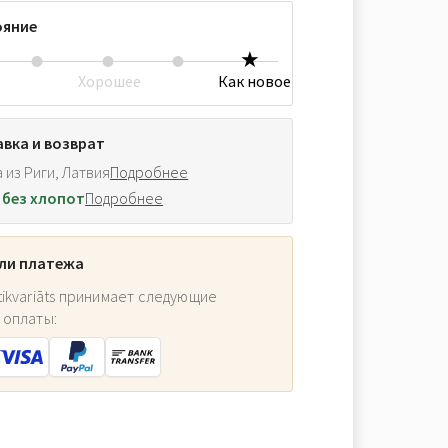
ояние
Хорошее
Как новое
вка и возврат
 из Риги, Латвия
Подробнее
 без хлопот
Подробнее
ли платежа
ikvariāts принимает следующие
 оплаты: