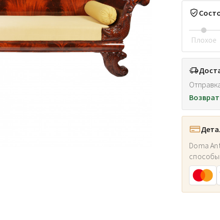
Сост
Плохое
Доста
Отправка
Возврат
Дета
Doma Ant
способы