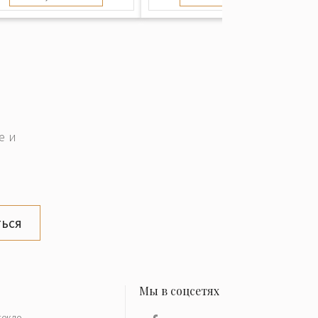
е и
ься
текло