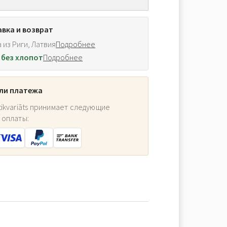
вка и возврат
 из Риги, Латвия
Подробнее
 без хлопот
Подробнее
ли платежа
ikvariāts принимает следующие
 оплаты: