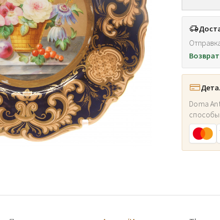
Доста
Отправка
Возврат
Дета
Doma Ant
способы