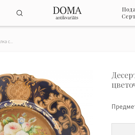
Под
Сер
ка с...
Десер
цвето
Предме