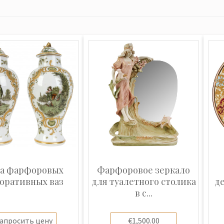
а фарфоровых
Фарфоровое зеркало
оративных ваз
для туалетного столика
д
в с...
апросить цену
€1,500.00