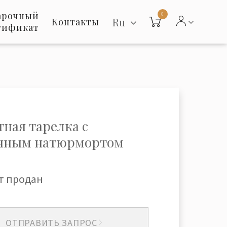
арочный
0
Ru
Контакты
тификат
тная тарелка с
чным натюрмортом
т продан
ОТПРАВИТЬ ЗАПРОС