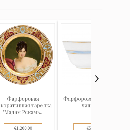
Фарфоровая
Фарфоровая кофейная
екоративная тарелка
чашечка
"Мадам Рекамь...
€1,200.00
€55.00