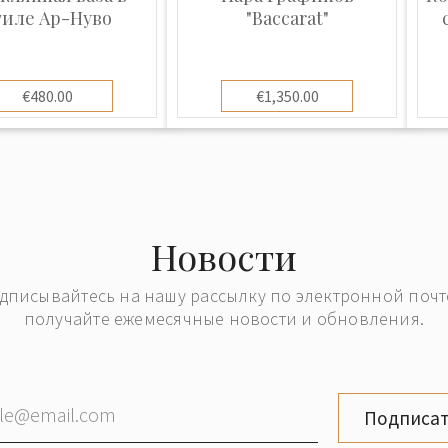
 Кралик
тиле Ар-Нуво
"Baccarat"
 «фон Майерс-
 Кралика в Ленора,
-му году на
€480.00
€1,350.00
роизводство было
гемии. Широко
тносится к двум
" и "Племянник
ще единой,
Новости
и Яна Майера (сын
ания перешла к двум
дписывайтесь на нашу рассылку по электронной почт
 Вильгельму
получайте ежемесячные новости и обновления.
 В.Кралика, фирму
из них продолжали
йера", а двое
Подписат
". Выпускали