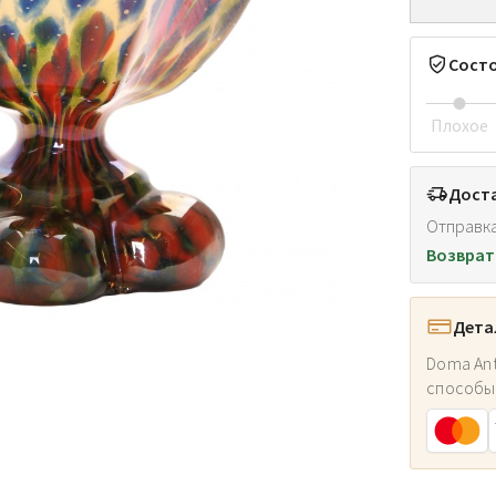
Сост
Плохое
Доста
Отправка
Возврат
Дета
Doma Ant
способы