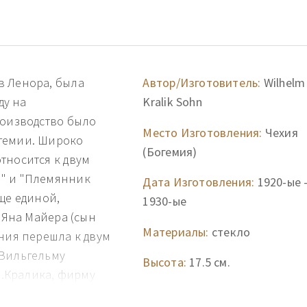
в Ленора, была
Автор/Изготовитель:
Wilhelm
ду на
Kralik Sohn
роизводство было
Место Изготовления:
Чехия
гемии. Широко
(Богемия)
тносится к двум
" и "Племянник
Дата Изготовления:
1920-ые 
ще единой,
1930-ые
и Яна Майера (сын
Материалы:
стекло
ания перешла к двум
 Вильгельму
Высота:
17.5 см.
 В.Кралика, фирму
из них продолжали