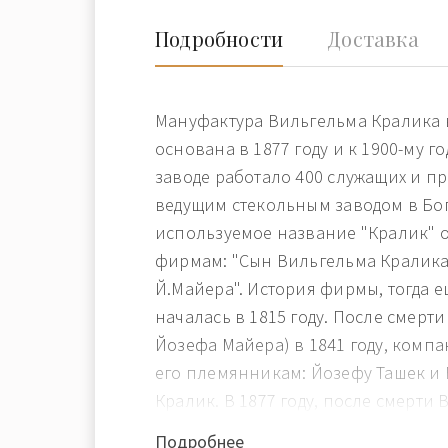
Подробности
Доставка
Мануфактура Вильгельма Кралика 
основана в 1877 году и к 1900-му го
заводе работало 400 служащих и п
ведущим стекольным заводом в Бо
используемое название "Кралик" о
фирмам: "Сын Вильгельма Кралика
Й.Майера". История фирмы, тогда е
началась в 1815 году. После смерт
Йозефа Майера) в 1841 году, комп
его племянникам: Йозефу Ташек и
Кралик. В 1877 году, после смерти
поделили четыре его сына . Двое 
Подробнее