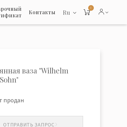
арочный
0
Ru
Контакты
тификат
янная ваза "Wilhelm
 Sohn"
т продан
ОТПРАВИТЬ ЗАПРОС