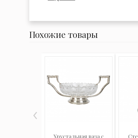
дело под названием "Племянник Ма
других назывались "Сын В.Кралика
иризированное стекло, расписыва
гравировали изделия. Большое ко
Похожие товары
производила высококачественных
для различных богемских фирм, з
декорированием стекла. На работу,
приглашали великих австрийских 
Йозефа Хоффмана, Коло Мозера, М
др. В этом кроется одна из причин 
Компания "Сын В.Кралика" просущ
самого начала II Мировой войны.
Высококачественные изделия из ст
произведённые этой фирмой, зав
многочисленные призы на междуна
Хрустальная ваза с
Сте