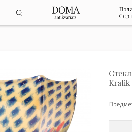
Под
Сер
Стекл
Kralik
Предме