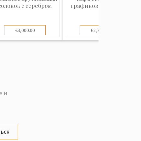
солонок с серебром
графинов с серебром
€3,000.00
€2,700.00
е и
ься