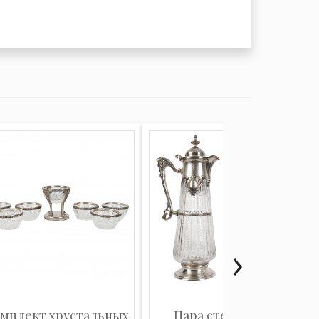
мплект хрустальных
Пара стеклянных