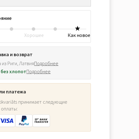
ояние
Хорошее
Как новое
вка и возврат
 из Риги, Латвия
Подробнее
 без хлопот
Подробнее
ли платежа
ikvariāts принимает следующие
 оплаты: