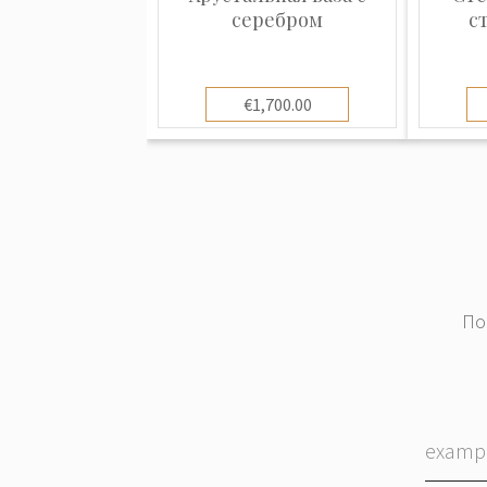
За свой вклад в развитие отрасли
серебром
с
получил рыцарское звание и титул
Вальден».Мануфактура Вильгельма
была основана в 1877 году и к 1900
€1,700.00
заводе работало 400 служащих и п
ведущим стекольным заводом в Бо
используемое название "Кралик" о
фирмам: "Сын Вильгельма Кралика
Й.Майера". История фирмы, тогда е
началась в 1815 году. После смерт
Йозефа Майера) в 1841 году, комп
По
его племянникам: Йозефу Ташек и
Кралик. В 1877 году, после смерти
поделили четыре его сына . Двое 
дело под названием "Племянник Ма
других назывались "Сын В.Кралика