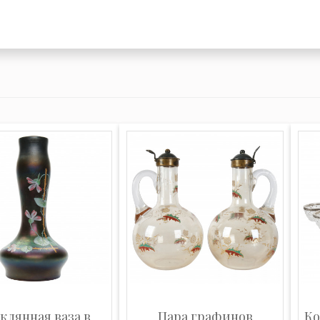
йера", а двое
". Выпускали
ли эмалями,
личество фирма
 «полуфабрикатов»
анимавшихся
 в разное время,
дизайнеров:
икаэла Поволни и
схожести стилей.
ествовала до
екла,
оевали
родных выставках.
клянная ваза в
Пара графинов
Ко