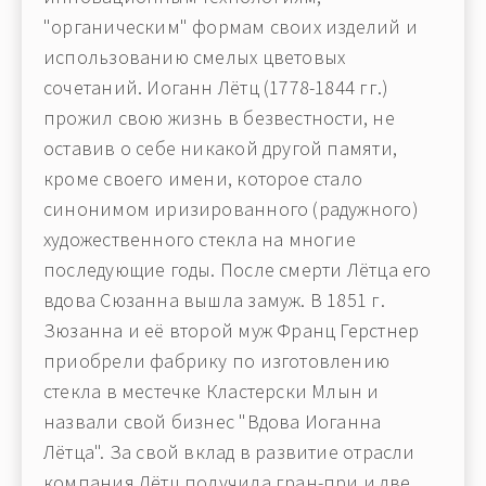
"органическим" формам своих изделий и
использованию смелых цветовых
сочетаний. Иоганн Лётц (1778-1844 гг.)
прожил свою жизнь в безвестности, не
оставив о себе никакой другой памяти,
кроме своего имени, которое стало
синонимом иризированного (радужного)
художественного стекла на многие
последующие годы. После смерти Лётца его
вдова Сюзанна вышла замуж. В 1851 г.
Зюзанна и её второй муж Франц Герстнер
приобрели фабрику по изготовлению
стекла в местечке Кластерски Млын и
назвали свой бизнес "Вдова Иоганна
Лётца". За свой вклад в развитие отрасли
компания Лётц получила гран-при и две