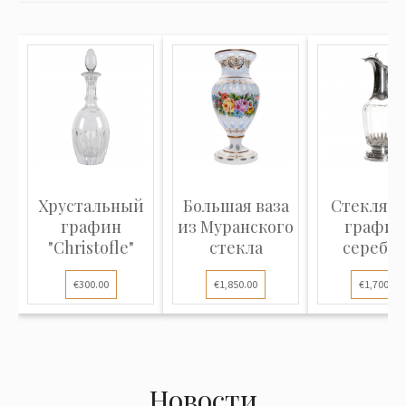
Хрустальный
Большая ваза
Стеклян
графин
из Муранского
графин
"Christofle"
стекла
серебр
€300.00
€1,850.00
€1,700.00
Новости