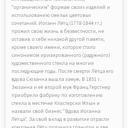
"органическим" формам своих изделий и
использованию смелых цветовых
сочетаний. Иоганн Лётц (1778-1844 гг.)
прожил свою жизнь в безвестности, не
оставив о себе никакой другой памяти,
кроме своего имени, которое стало
синонимом иризированного (радужного)
художественного стекла на многие
последующие годы. После смерти Лётца его
вдова Сюзанна вышла замуж. В 1851 г.
Зюзанна и её второй муж Франц Герстнер
приобрели фабрику по изготовлению
стекла в местечке Кластерски Млын и
назвали свой бизнес "Вдова Иоганна
Лётца". За свой вклад в развитие отрасли
компания Лётц получила гран-при и две