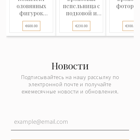
оловянных
пепельница с
фоторам
фигурок
подковой и
"Расчёт 12-фн.
жокейской к...
€600.00
€230.00
€300.00
пуш...
Новости
Подписывайтесь на нашу рассылку по
электронной почте и получайте
ежемесячные новости и обновления.