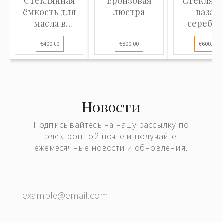
Стеклянная
Бронзовая
Стеклян
ёмкость для
люстра
ваза с
масла в
серебр
серебряной
€400.00
€800.00
€600.00
оправе
Новости
Подписывайтесь на нашу рассылку по
электронной почте и получайте
ежемесячные новости и обновления.