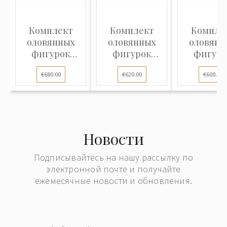
Комплект
Комплект
Компле
оловянных
оловянных
оловянн
фигурок
фигурок
фигуро
"Расчёт 12-фн.
"Расчёт 12-фн.
"Расчёт 12
€680.00
€620.00
€600.00
пушки пешей
пушки пешей
пушки пе
артиллерии,
артиллерии,
артиллер
наведение
накат орудия,
замена ств
орудия, 1812"
1812"
1812"
Новости
Подписывайтесь на нашу рассылку по
электронной почте и получайте
ежемесячные новости и обновления.