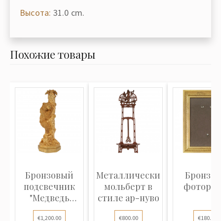
Высота:
31.0 cm.
Похожие товары
Бронзовый
Металлический
Бронзов
подсвечник
мольберт в
фоторам
"Медведь
стиле ар-нуво
лезет на
€1,200.00
€800.00
€180.00
дерево...