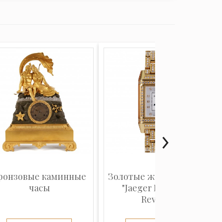
ронзовые каминные
Золотые женские часы
часы
"Jaeger Lecoultre
Revers...