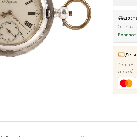
Доста
Отправка
Возврат
Дета
Doma Ant
способы