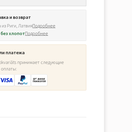
вка и возврат
 из Риги, Латвия
Подробнее
 без хлопот
Подробнее
ли платежа
ikvariāts принимает следующие
 оплаты: