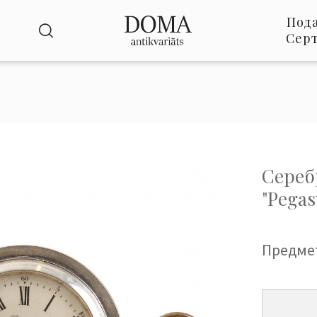
Под
Сер
.
Сереб
"Pegas
Предме