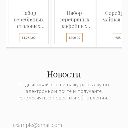
Набор
Набор
Серебря
серебряных
серебряных
чайная л
столовых
кофейных
ложек, 6 шт.
ложек, 5 шт.
€1,250.00
€200.00
€85.00
Новости
Подписывайтесь на нашу рассылку по
электронной почте и получайте
ежемесячные новости и обновления.