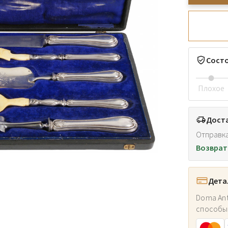
Сост
Плохое
Доста
Отправка
Возврат
Дета
Doma Ant
способы