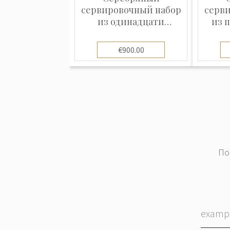
сервировочный набор
серв
из одинадцати
из 
предметов
€900.00
По