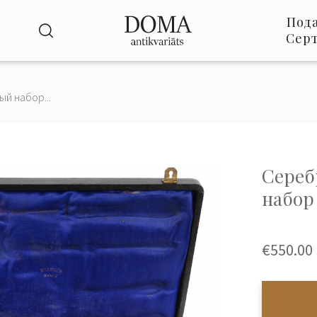
Под
Сер
й набор...
Сереб
набор
€550.00