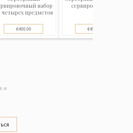
ервировочный набор
сервировки рыбы
 четырех предметов
€400.00
€450.00
е и
ься