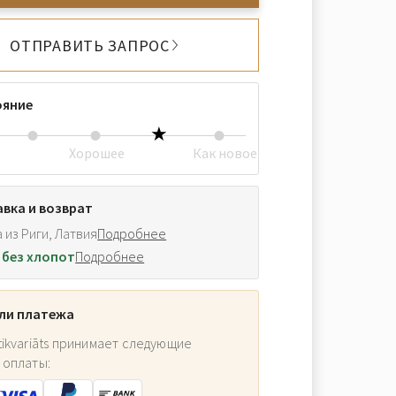
ОТПРАВИТЬ ЗАПРОС
ояние
Хорошее
Как новое
вка и возврат
 из Риги, Латвия
Подробнее
 без хлопот
Подробнее
ли платежа
ikvariāts принимает следующие
 оплаты: