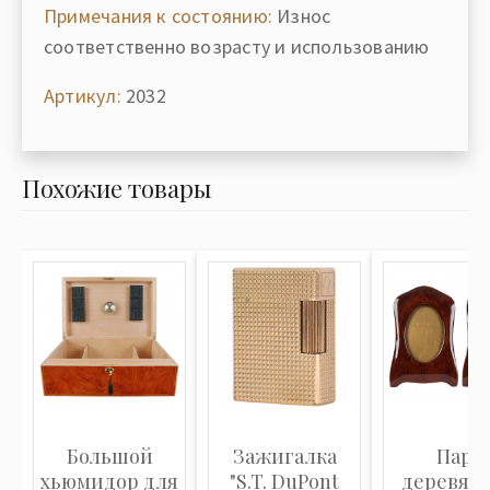
Примечания к состоянию:
Износ
соответственно возрасту и использованию
Артикул:
2032
Похожие товары
Большой
Зажигалка
Пара
хьюмидор для
"S.T. DuPont
деревян