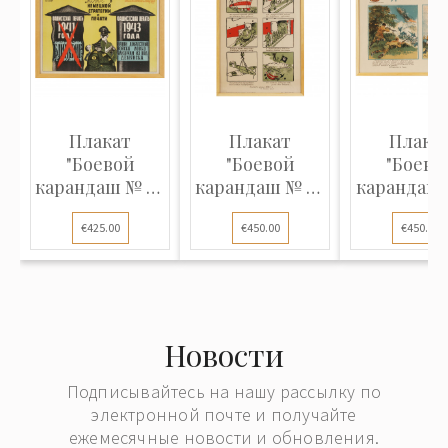
Плакат
Плакат
Плака
"Боевой
"Боевой
"Боево
карандаш № 71.
карандаш № 12.
карандаш №
Новое в
Умей
Два бое
€425.00
€450.00
€450.00
немецкой
распознавать
эпизод
стратегии и
врага - храни
печати"
родные
берега."
Новости
Подписывайтесь на нашу рассылку по
электронной почте и получайте
ежемесячные новости и обновления.