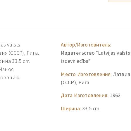
as valsts
Автор/Изготовитель:
ия (СССР), Рига,
Издательство "Latvijas valsts
рина 33.5 cm.
izdevniecība"
 Износ
Место Изготовления:
Латвия
зованию.
(СССР), Рига
Дата Изготовления:
1962
Ширина:
33.5 cm.