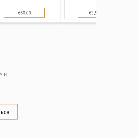
€60.00
€3,500.00
е и
ься