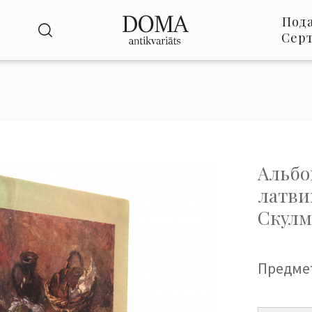
Под
Сер
Альбо
латви
Скулм
Предме