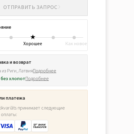
ОТПРАВИТЬ ЗАПРОС
ояние
Хорошее
Как новое
вка и возврат
 из Риги, Латвия
Подробнее
 без хлопот
Подробнее
ли платежа
ikvariāts принимает следующие
 оплаты: