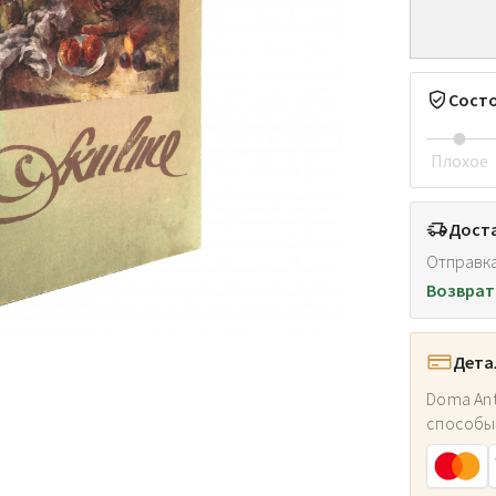
Сост
Плохое
Доста
Отправка
Возврат
Дета
Doma Ant
способы