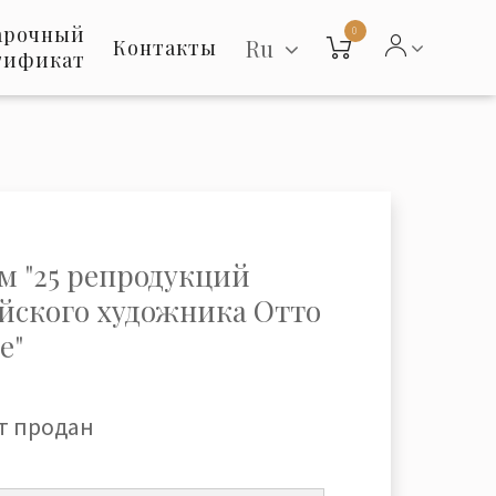
арочный
0
Ru
Контакты
тификат
м "25 репродукций
йского художника Отто
е"
т продан