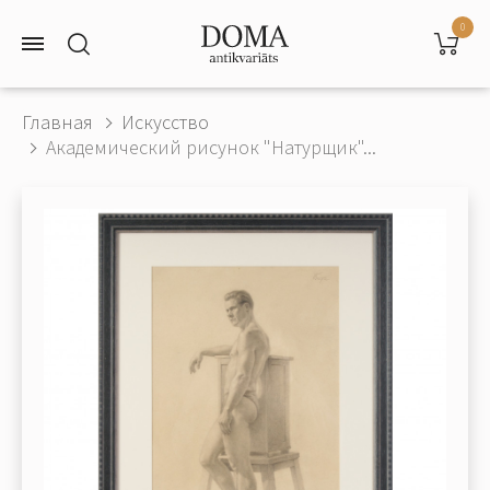
0
Главная
Искусство
Академический рисунок "Натурщик"...