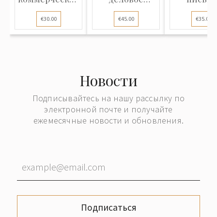
письмо,
письмо,
отправле
€30.00
€45.00
€35.00
отправленное
отправленное
из
из Риги в
с Рижского
латвийск
Берлин
железнодорожного
города Ру
вокзала (Rīga
в Кёнигс
Dz. St.) в
(Герман
Новости
Добеле
Подписывайтесь на нашу рассылку по
электронной почте и получайте
ежемесячные новости и обновления.
Подписаться