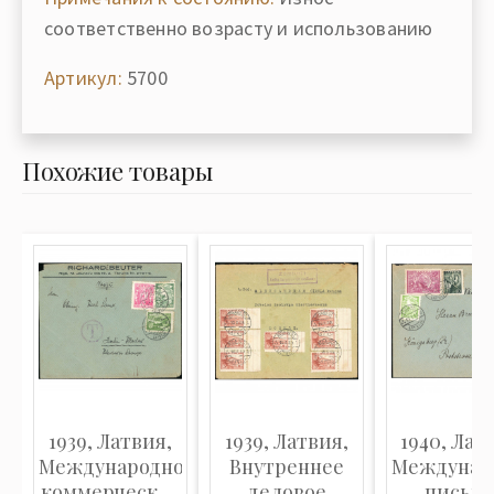
соответственно возрасту и использованию
Артикул:
5700
Похожие товары
1939, Латвия,
1939, Латвия,
1940, Лат
Международное
Внутреннее
Междунар
коммерческое
деловое
письмо