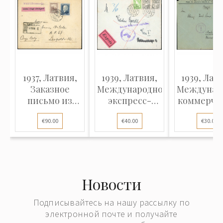
1937, Латвия,
1939, Латвия,
1939, Лат
Заказное
Международное
Междунар
письмо из
экспресс-
коммерче
Лиепаи
письмо,
письмо
€90.00
€40.00
€30.00
(Латвия) в
отправленное
отправле
Леопольдвиль
из Риги в Вену
из Риги
(Бельгийское
Берли
Конго,
Африка)
Новости
Подписывайтесь на нашу рассылку по
электронной почте и получайте