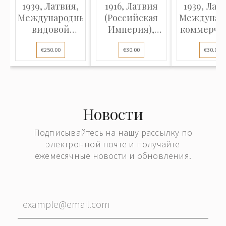
1939, Латвия,
1916, Латвия
1939, Лат
Международный
(Российская
Междунар
видовой
Империя),
коммерче
конверт,
Почтовый
письмо
€250.00
€30.00
€30.00
отправленный
конверт
отправле
из Риги во
отправленный
из Риги
Флоренцию
из
Берли
(Италия)
прифронтовой
Риги в
Новости
Эстляндскую
губернию
Подписывайтесь на нашу рассылку по
электронной почте и получайте
ежемесячные новости и обновления.