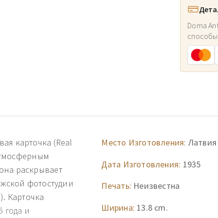
Дета
Doma Ant
способы
ая карточка (Real
Место Изготовления:
Латвия
 атмосферным
Дата Изготовления:
1935
она раскрывает
ижской фотостудии
Печать:
Неизвестна
). Карточка
Ширина:
13.8 cm.
5 года и