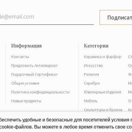
Подписат
Контакты
Керамика и фарфор
С
Предложить Антиквариат
Искусство
О
Подарочный Сертификат
Религия
Ф
Общие условия
Серебро
М
Политика конфиденциальности
Ювелирные Изделия
М
Новые предметы
Мебель
О
Скульптуры и бронза
К
Часы
Р
еспечить удобные и безопасные для посетителей условия 
 cookie-файлов. Вы можете в любое время отменить свое со