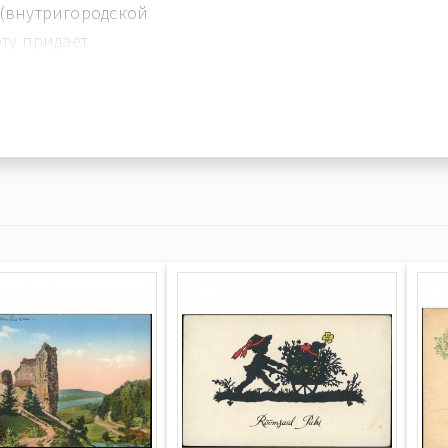
(внутригородской
ту придает
ыке — это письмо
уту готовится к
 милость «умного
фессором».