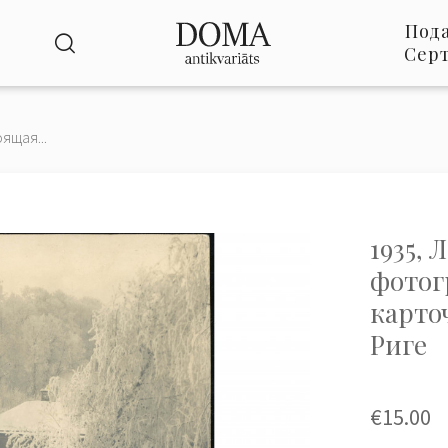
Под
Сер
ящая...
1935, 
фотог
карто
Риге
€15.00