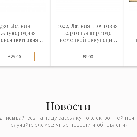
930, Латвия,
1942, Латвия, Почтовая
ждународная
карточка периода
овая почтовая
немецкой оккупации
карточка,
(Рейхскомиссариат
от
ленная из Риги в
Остланд),
€25.00
€8.00
манию в канун
отправленная из Эзель
Рождества
(Сааремаа, Эстония) в
Аренсбург
Новости
дписывайтесь на нашу рассылку по электронной почт
получайте ежемесячные новости и обновления.