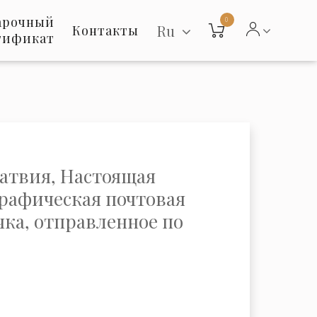
арочный
0
Ru
Контакты
тификат
Латвия, Настоящая
рафическая почтовая
чка, отправленное по