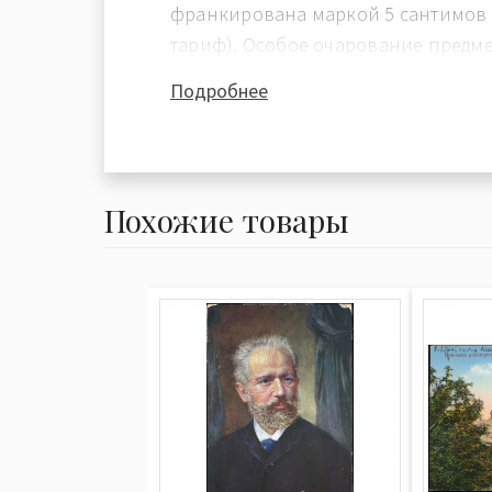
франкирована маркой 5 сантимов 
тариф). Особое очарование предме
рукописный текст на латышском яз
Подробнее
студента, который в последнюю мин
экзамену и с иронией надеется на
господина, которого называют про
Похожие товары