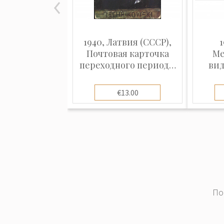
1940, Латвия (СССР),
1
Почтовая карточка
Ме
переходного периода,
вид
отправленная по Риге
отправ
€13.00
Гер
По