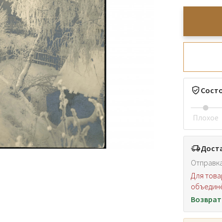
Сост
Плохое
Доста
Отправка
Для това
объединё
Возврат