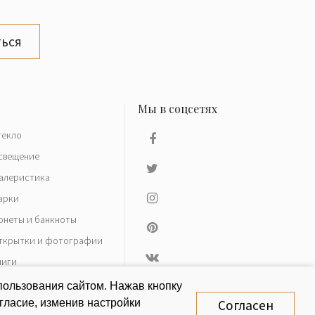
ься
текло
свещение
алеристика
арки
онеты и банкноты
ткрытки и фотографии
ниги
азное
пользования сайтом. Нажав кнопку
гласие, изменив настройки
Согласен