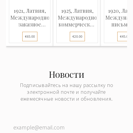
1921, Латвия,
1925, Латвия,
1920, Лат
Международное
Международное
Междунар
заказное
коммерческое
письмо 
письмо,
письмо,
Риги 
€65.00
€20.00
€45.00
отправленное
отправленное
Гейдельб
из Риги в
из Риги в
(Герман
Копенгаген
Копенгаген
(Дания)
(Дания)
Новости
Подписывайтесь на нашу рассылку по
электронной почте и получайте
ежемесячные новости и обновления.