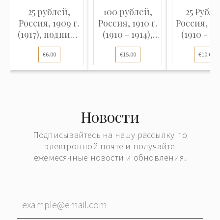
25 рублей,
100 рублей,
25 Рубле
Россия, 1909 г.
Россия, 1910 г.
Россия, 19
(1917), подписи
(1910 - 1914),
(1910 - 19
Шипов / Метц
подписи А.
подписи
€6.00
€15.00
€10.00
(VF), Pick 12b
Коншин /
Коншин
Родионов (F)
Метц (F), 
12a
Новости
Подписывайтесь на нашу рассылку по
электронной почте и получайте
ежемесячные новости и обновления.