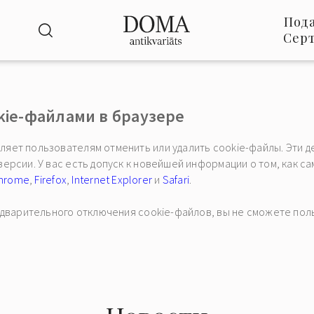
Под
Сер
kie-файлами в браузере
яет пользователям отменить или удалить cookie-файлы. Эти д
рсии. У вас есть допуск к новейшей информации о том, как сам
hrome
,
Firefox
,
Internet Explorer
и
Safari
.
редварительного отключения cookie-файлов, вы не сможете по