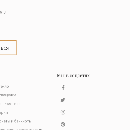
е и
ься
текло
свещение
алеристика
арки
онеты и банкноты
ткрытки и фотографии