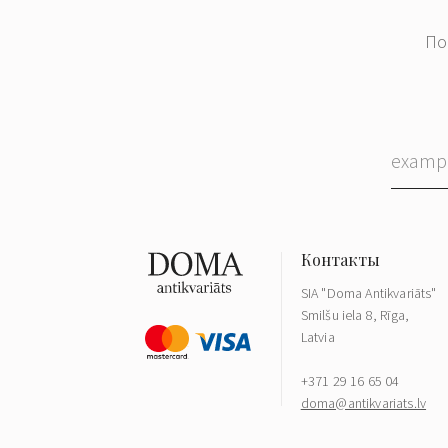
По
SIA "Doma Antikvariāts"
Smilšu iela 8, Rīga,
Latvia
+371 29 16 65 04
doma@antikvariats.lv