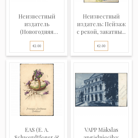
Неизвестный
Неизвестный
издатель
издатель: Пейзаж
(Новогодняя
с рекой, закатны...
карточка): З...
€2.00
€2.00
EAS (E. A.
VAPP Mākslas
Schwerdtfeger &
apgādniecība: