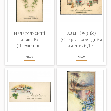
Издательский
A.G.B. (№ 3169)
знак «P»
(Открытка «С днём
(Пасхальная
имени»): Де...
открытка):...
€3.00
€4.00