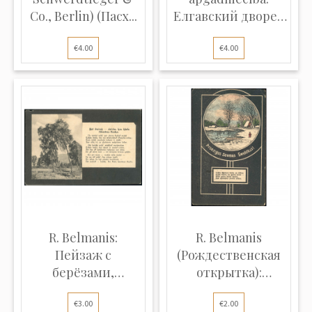
Co., Berlin) (Пасх...
Елгавский дворец
и...
€4.00
€4.00
R. Belmanis:
R. Belmanis
Пейзаж с
(Рождественская
берёзами,
открытка):
стихотворение...
Круглы...
€3.00
€2.00